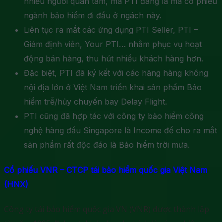
nhiều người quan tâm, mà PTI đang là mã cổ phiếu
ngành bảo hiểm đi đầu ở ngách này.
Liên tục ra mắt các ứng dụng PTI Seller, PTI –
Giám định viên, Your PTI… nhằm phục vụ hoạt
động bán hàng, thu hút nhiều khách hàng hơn.
Đặc biệt, PTI đã ký kết với các hãng hàng không
nội địa lớn ở Việt Nam triển khai sản phẩm Bảo
hiểm trễ/hủy chuyến bay Delay Flight.
PTI cũng đã hợp tác với công ty bảo hiểm công
nghệ hàng đầu Singapore là Income để cho ra mắt
sản phẩm rất độc đáo là Bảo hiểm trời mưa.
Cổ phiếu VNR – CTCP tái bảo hiểm quốc gia Việt Nam
(HNX)
Công ty tái bảo hiểm quốc gia VN (VNR) được thành lập