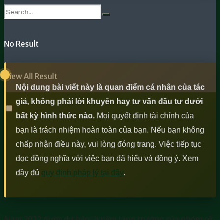
Danh sách các mã cổ phiếu ngành bảo hiểm
No Result
View All Result
Nội dung bài viết này là quan điểm cá nhân của tác
giả, không phải lời khuyên hay tư vấn đầu tư dưới
bất kỳ hình thức nào.
Mọi quyết định tài chính của
bạn là trách nhiệm hoàn toàn của bạn. Nếu bạn không
chấp nhận điều này, vui lòng đóng trang. Việc tiếp tục
đọc đồng nghĩa với việc bạn đã hiểu và đồng ý. Xem
đầy đủ
quy định pháp lý tại đây
.
Năm 2022 được dự báo là năm tăng trưởng của nhóm cổ