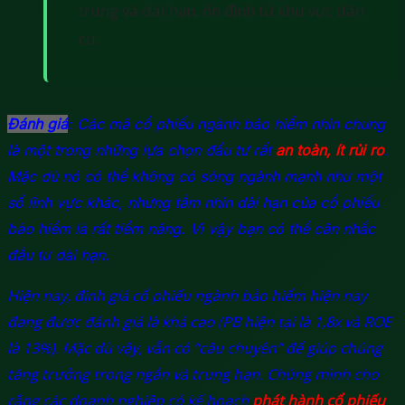
trung và dài hạn, ổn định từ khu vực dân
cư.
Đánh giá
: Các mã cổ phiếu ngành bảo hiểm nhìn chung
là một trong những lựa chọn đầu tư rất
an toàn, ít rủi ro
.
Mặc dù nó có thể không có sóng ngành mạnh như một
số lĩnh vực khác, nhưng tầm nhìn dài hạn của cổ phiếu
bảo hiểm là rất tiềm năng. Vì vậy bạn có thể cân nhắc
đầu tư dài hạn.
Hiện nay, định giá cổ phiếu ngành bảo hiểm hiện nay
đang được đánh giá là khá cao (PB hiện tại là 1,8x và ROE
là 13%). Mặc dù vậy, vẫn có “câu chuyện” để giúp chúng
tăng trưởng trong ngắn và trung hạn. Chúng mình cho
rằng các doanh nghiệp có kế hoạch
phát hành cổ phiếu