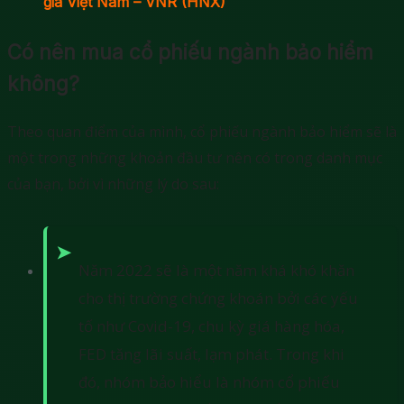
gia Việt Nam – VNR (HNX)
Có nên mua cổ phiếu ngành bảo hiểm
không?
Theo quan điểm của mình, cổ phiếu ngành bảo hiểm sẽ là
một trong những khoản đầu tư nên có trong danh mục
của bạn, bởi vì những lý do sau:
Năm 2022 sẽ là một năm khá khó khăn
cho thị trường chứng khoán bởi các yếu
tố như Covid-19, chu kỳ giá hàng hóa,
FED tăng lãi suất, lạm phát. Trong khi
đó, nhóm bảo hiểu là nhóm cổ phiếu