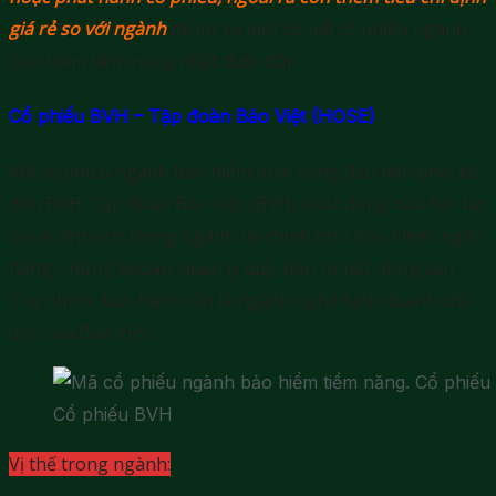
giá rẻ so với ngành
để lọc ra một số mã cổ phiếu ngành
bảo hiểm tiềm năng nhất dưới đây.
Cổ phiếu BVH – Tập đoàn Bảo Việt (HOSE)
Mã cổ phiếu ngành bảo hiểm tiềm năng đầu tiên phải kể
đến BVH. Tập đoàn Bảo Việt (BVH) hoạt động hầu hết tất
cả các lĩnh vực trong ngành tài chính như bảo hiểm, ngân
hàng, chứng khoán, quản lý quỹ, đầu tư bất động sản.
Tuy nhiên, bảo hiểm vẫn là ngành nghề kinh doanh chủ
đạo của Bảo Việt.
Cổ phiếu BVH
Vị thế trong ngành: