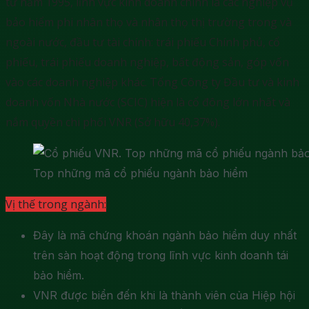
từ năm 1995, lĩnh vực kinh doanh chính là các nghiệp vụ
bảo hiểm phi nhân thọ và nhân thọ thị trường trong và
ngoài nước, đầu tư tài chính: trái phiếu Chính phủ, cổ
phiếu, trái phiếu doanh nghiệp, bất động sản, góp vốn
vào các doanh nghiệp khác. Tổng Công ty Đầu tư và kinh
doanh vốn Nhà nước (SCIC) hiện là cổ đông lớn nhất và
nắm quyền chi phối VNR (Sở hữu 40,37%).
Top những mã cổ phiếu ngành bảo hiểm
Vị thế trong ngành:
Đây là mã chứng khoán ngành bảo hiểm duy nhất
trên sàn hoạt động trong lĩnh vực kinh doanh tái
bảo hiểm.
VNR được biển đến khi là thành viên của Hiệp hội