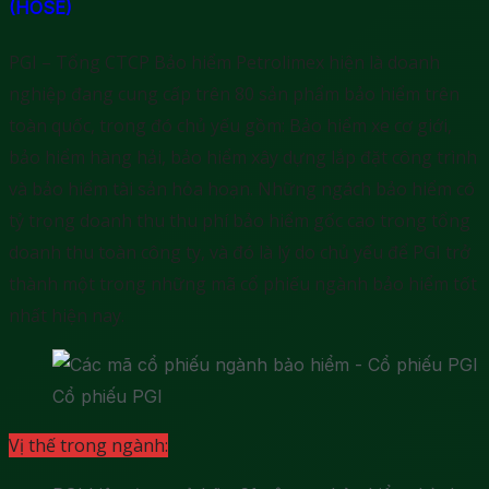
(HOSE)
PGI – Tổng CTCP Bảo hiểm Petrolimex hiện là doanh
nghiệp đang cung cấp trên 80 sản phẩm bảo hiểm trên
toàn quốc, trong đó chủ yếu gồm: Bảo hiểm xe cơ giới,
bảo hiểm hàng hải, bảo hiểm xây dựng lắp đặt công trình
và bảo hiểm tài sản hỏa hoạn. Những ngách bảo hiểm có
tỷ trọng doanh thu thu phí bảo hiểm gốc cao trong tổng
doanh thu toàn công ty, và đó là lý do chủ yếu để PGI trở
thành một trong những mã cổ phiếu ngành bảo hiểm tốt
nhất hiện nay.
Cổ phiếu PGI
Vị thế trong ngành: