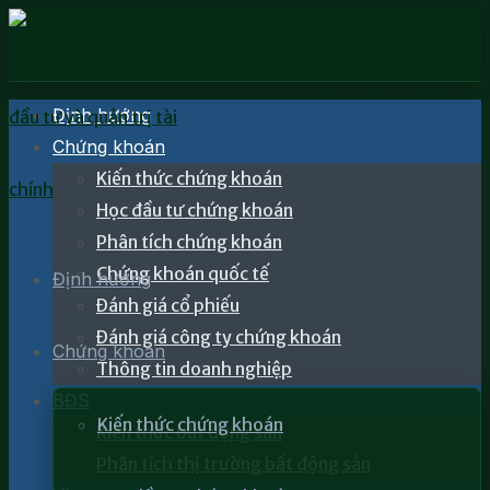
Định hướng
Chứng khoán
Kiến thức chứng khoán
Học đầu tư chứng khoán
Phân tích chứng khoán
Chứng khoán quốc tế
Định hướng
Đánh giá cổ phiếu
Đánh giá công ty chứng khoán
Chứng khoán
Thông tin doanh nghiệp
BĐS
Kiến thức chứng khoán
Kiến thức bất động sản
Phân tích thị trường bất động sản