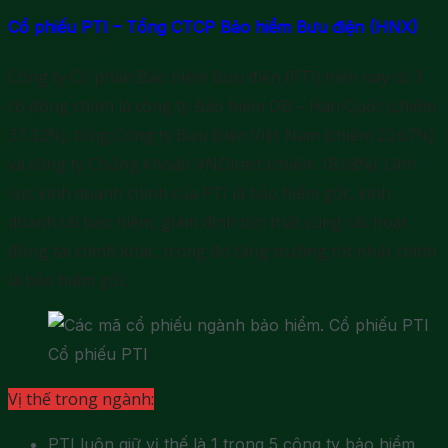
Cổ phiếu PTI – Tổng CTCP Bảo hiểm Bưu điện (HNX)
Công ty Cổ phần Bảo hiểm Bưu điện (PTI) hiện nay có 3
cổ đông chính là công ty Bảo hiểm DB – Hàn Quốc (chiếm
37,32%), tổng Công ty Bưu Điện Việt Nam (chiếm 22.67%)
và công ty Chứng khoán VNDirect (chiếm 18.68%). Lĩnh
vực kinh doanh chính của PTI là bảo hiểm gốc, kinh
doanh tái bảo hiểm, giám định tổn thất cùng các hoạt
động tài chính khác, trong đó tăng trưởng tốt nhất chính
là bảo hiểm gốc.
Cổ phiếu PTI
Vị thế trong ngành:
PTI luôn giữ vị thế là 1 trong 5 công ty bảo hiểm