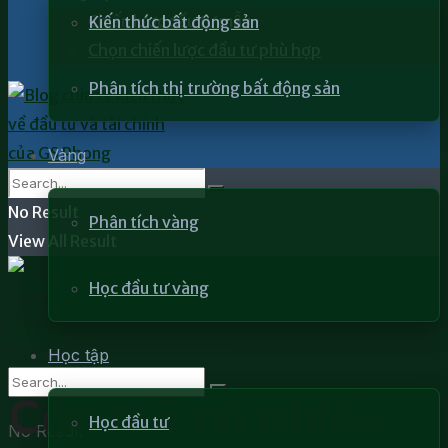
Chiến lược đầu tư mẫu
Kiến thức bất động sản
Chọn chiến lược đầu tư phù hợp
Phân tích thị trường bất động sản
Vàng
No Result
Phân tích vàng
View All Result
Học đầu tư vàng
Học tập
Các mã cổ phiếu
Học đầu tư
No Result