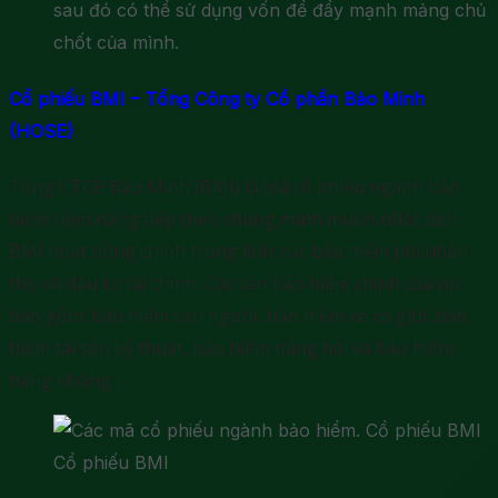
sau đó có thể sử dụng vốn để đẩy mạnh mảng chủ
chốt của mình.
Cổ phiếu BMI – Tổng Công ty Cổ phần Bảo Minh
(HOSE)
Tổng CTCP Bảo Minh (BMI) là mã cổ phiếu ngành bảo
hiểm tiềm năng tiếp theo chúng mình muốn nhắc đến.
BMI hoạt động chính trong lĩnh vực bảo hiểm phi nhân
thọ và đầu tư tài chính. Các sản bảo hiểm chính của nó
bao gồm: bảo hiểm con người, bảo hiểm xe cơ giới, bảo
hiểm tài sản kỹ thuật, bảo hiểm hàng hải và bảo hiểm
hàng không.
Cổ phiếu BMI