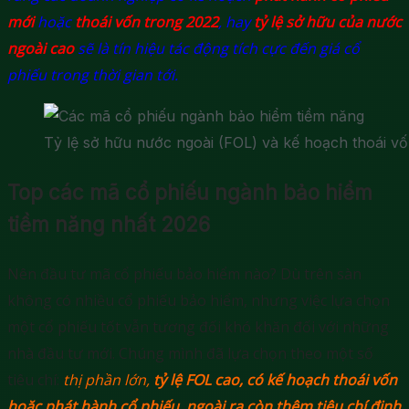
mới
hoặc
thoái vốn trong 2022
, hay
tỷ lệ sở hữu của nước
ngoài cao
sẽ là tín hiệu tác động tích cực đến giá cổ
phiếu trong thời gian tới.
Tỷ lệ sở hữu nước ngoài (FOL) và kế hoạch thoái vố
Top các mã cổ phiếu ngành bảo hiểm
tiềm năng nhất 2026
Nên đầu tư mã cổ phiếu bảo hiểm nào? Dù trên sàn
không có nhiều cổ phiếu bảo hiểm, nhưng việc lựa chọn
một cổ phiếu tốt vẫn tương đối khó khăn đối với những
nhà đầu tư mới. Chúng mình đã lựa chọn theo một số
tiêu chí:
thị phần lớn
,
tỷ lệ FOL cao, có kế hoạch thoái vốn
hoặc phát hành cổ phiếu, ngoài ra còn thêm tiêu chí định