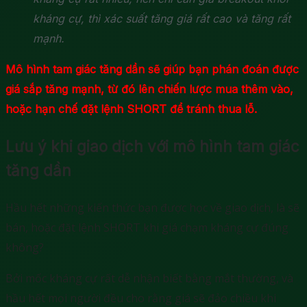
kháng cự, thì xác suất tăng giá rất cao và tăng rất
mạnh.
Mô hình tam giác tăng dần sẽ giúp bạn phán đoán được
giá sắp tăng mạnh, từ đó lên chiến lược mua thêm vào,
hoặc hạn chế đặt lệnh SHORT để tránh thua lỗ.
Lưu ý khi giao dịch với mô hình tam giác
tăng dần
Hầu hết những kiến thức bạn được học về giao dịch, là sẽ
bán, hoặc đặt lệnh SHORT khi giá chạm kháng cự đúng
không?
Bởi mốc kháng cự rất dễ nhận biết bằng mắt thường, và
hầu hết mọi người đều cho rằng giá sẽ đảo chiều khi