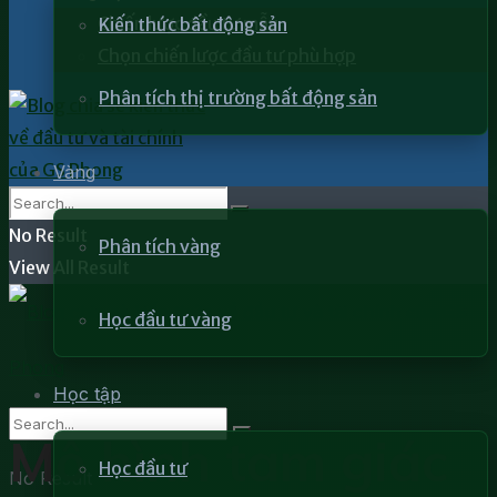
Chiến lược đầu tư mẫu
Kiến thức bất động sản
Chọn chiến lược đầu tư phù hợp
Phân tích thị trường bất động sản
Vàng
No Result
Phân tích vàng
View All Result
Học đầu tư vàng
Học tập
Mô hình tam giác
Học đầu tư
No Result