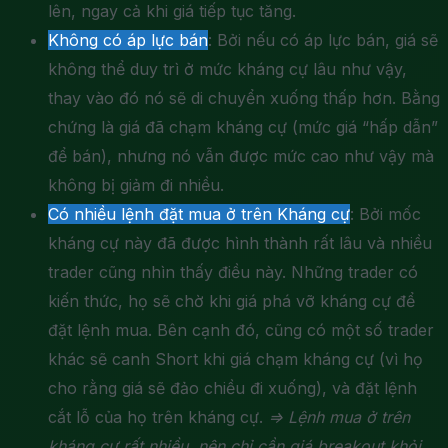
lên, ngay cả khi giá tiếp tục tăng.
Không có áp lực bán
: Bởi nếu có áp lực bán, giá sẽ
không thể duy trì ở mức kháng cự lâu như vậy,
thay vào đó nó sẽ di chuyển xuống thấp hơn. Bằng
chứng là giá đã chạm kháng cự (mức giá “hấp dẫn”
để bán), nhưng nó vẫn được mức cao như vậy mà
không bị giảm đi nhiều.
Có nhiều lệnh đặt mua ở trên Kháng cự
: Bởi mốc
kháng cự này đã được hình thành rất lâu và nhiều
trader cũng nhìn thấy điều này. Những trader có
kiến thức, họ sẽ chờ khi giá phá vỡ kháng cự để
đặt lệnh mua. Bên cạnh đó, cũng có một số trader
khác sẽ canh Short khi giá chạm kháng cự (vì họ
cho rằng giá sẽ đảo chiều đi xuống), và đặt lệnh
cắt lỗ của họ trên kháng cự.
=> Lệnh mua ở trên
kháng cự rất nhiều, nên chỉ cần giá breakout khỏi