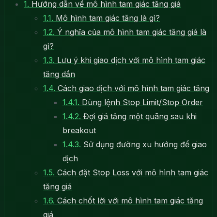
1.
Hướng dẫn về mô hình tam giác tăng giá
1.1.
Mô hình tam giác tăng là gì?
1.2.
Ý nghĩa của mô hình tam giác tăng giá là
gì?
1.3.
Lưu ý khi giao dịch với mô hình tam giác
tăng dần
1.4.
Cách giao dịch với mô hình tam giác tăng
1.4.1.
Dùng lệnh Stop Limit/Stop Order
1.4.2.
Đợi giá tăng một quãng sau khi
breakout
1.4.3.
Sử dụng đường xu hướng để giao
dịch
1.5.
Cách đặt Stop Loss với mô hình tam giác
tăng giá
1.6.
Cách chốt lời với mô hình tam giác tăng
giá