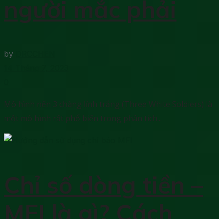
người mắc phải
by
DRCCHEN
14 Tháng 7, 2023
0
Mô hình nến 3 chàng lính trắng (Three White Soldiers) là
một mô hình rất phổ biến trong phân tích...
Chỉ số dòng tiền –
MFI là gì? Cách