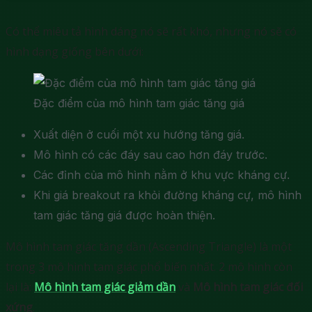
Có thể miêu tả hình dáng nó sẽ rất khó, nhưng nó sẽ có
hình dạng giống bên dưới:
Đặc điểm của mô hình tam giác tăng giá
Xuất diện ở cuối một xu hướng tăng giá.
Mô hình có các đáy sau cao hơn đáy trước.
Các đỉnh của mô hình nằm ở khu vực kháng cự.
Khi giá breakout ra khỏi đường kháng cự, mô hình
tam giác tăng giá được hoàn thiện.
Mô hình tam giác tăng dần (Ascending Triangle) là một
trong 3 mô hình tam giác phổ biến nhất. 2 mô hình còn
lại là:
Mô hình tam giác giảm dần
và
Mô hình tam giác đối
xứng
.