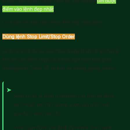
Vì vậy, điều quan trọng nhất lúc này là phải
tìm được
điểm vào lệnh đẹp nhất
.
Có 3 cách để bạn làm được điều này, bao gồm:
Dùng lệnh Stop Limit/Stop Order
Lệnh Stop Order sẽ xuất hiện trong thị trường chứng
khoán, còn lệnh Stop Limit hay xuất hiện trong thị
trường coin, forex. Về cơ bản thì chúng giống nhau.
Stop Limit là lệnh mua/bán của bạn sẽ được
kích hoạt, khi thị trường vượt qua một mức
giá điều kiện nào đó.
Ví dụ bạn đoán giá BNB (Binance coin) vượt