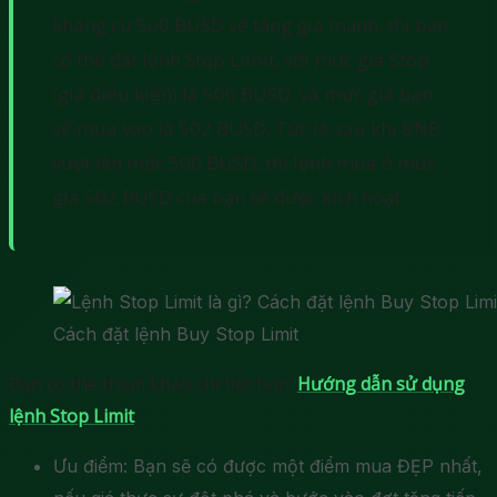
kháng cự 500 BUSD sẽ tăng giá mạnh, thì bạn
có thể đặt lệnh Stop Limit, với mức giá Stop
(giá điều kiện) là 500 BUSD, và mức giá bạn
sẽ mua vào là 502 BUSD. Tức là sau khi BNB
vượt lên mốc 500 BUSD, thì lệnh mua ở mức
giá 502 BUSD của bạn sẽ được kích hoạt.
Cách đặt lệnh Buy Stop Limit
Bạn có thể tham khảo chi tiết hơn:
Hướng dẫn sử dụng
lệnh Stop Limit
Ưu điểm: Bạn sẽ có được một điểm mua ĐẸP nhất,