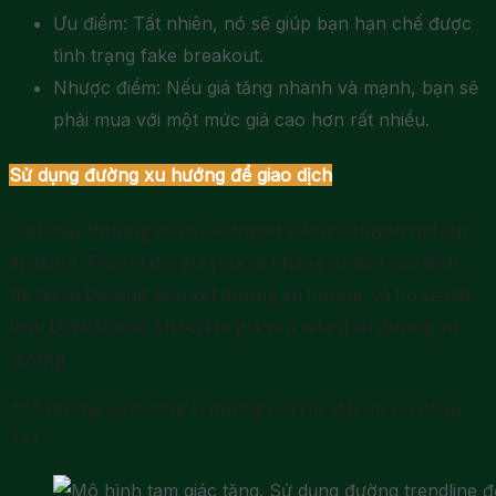
Ưu điểm: Tất nhiên, nó sẽ giúp bạn hạn chế được
tình trạng fake breakout.
Nhược điểm: Nếu giá tăng nhanh và mạnh, bạn sẽ
phải mua với một mức giá cao hơn rất nhiều.
Sử dụng đường xu hướng để giao dịch
Cách này thường được các trader ở level chuyên nghiệp
áp dụng. Thay vì đợi giá phá vỡ kháng cự mới vào lệnh,
thì họ lại thường xem xét đường xu hướng, và họ sẽ đặt
lệnh LONG (hoặc MUA) khi giá vừa retest lại đường xu
hướng.
*** Đường xu hướng là đường nối các đáy lại với nhau
***