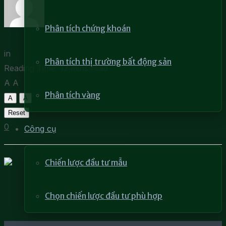
by
DRCCHEN
Phân tích chứng khoán
18 Tháng 5, 2022
in
Học phân tích kỹ thuật
Phân tích thị trường bất động sản
Reading Time: 12 mins read
A
A
Phân tích vàng
A
A
Reset
0
Công cụ
Chiến lược đầu tư mẫu
Chọn chiến lược đầu tư phù hợp