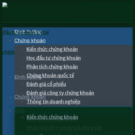
Định hướng
Chứng khoán
Kiến thức chứng khoán
Học đầu tư chứng khoán
Phân tích chứng khoán
Chứng khoán quốc tế
Định hướng
Đánh giá cổ phiếu
Đánh giá công ty chứng khoán
Chứng khoán
Thông tin doanh nghiệp
BĐS
Kiến thức chứng khoán
Kiến thức bất động sản
Phân tích thị trường bất động sản