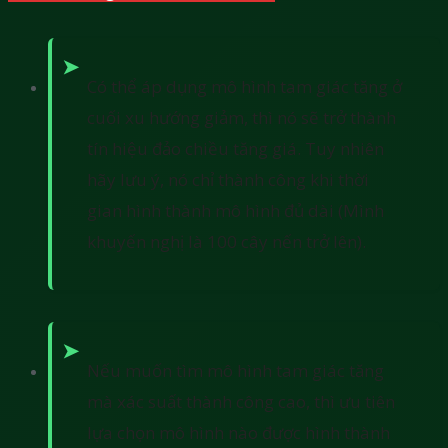
Có thể áp dụng mô hình tam giác tăng ở
cuối xu hướng giảm, thì nó sẽ trở thành
tín hiệu đảo chiều tăng giá. Tuy nhiên
hãy lưu ý, nó chỉ thành công khi thời
gian hình thành mô hình đủ dài (Mình
khuyến nghị là 100 cây nến trở lên).
Nếu muốn tìm mô hình tam giác tăng
mà xác suất thành công cao, thì ưu tiên
lựa chọn mô hình nào được hình thành