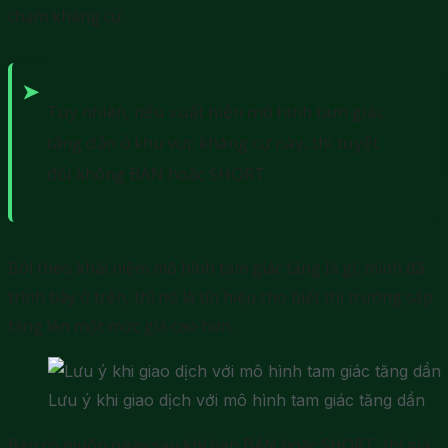
chạm kháng cự.
Tuy nhiên, nếu xuất hiện mô hình tam giác
tăng dần ở khu vực kháng cự này, thì tuyệt
đối không BÁN hoặc SHORT.
Bởi theo khái niệm mô hình tam giác tăng là gì, mình đã
trình bày ở trên, thì nó là tín hiệu cho biết thị trường sắp
tăng lên một mức giá cao hơn.
Lưu ý khi giao dịch với mô hình tam giác tăng dần
Bạn có muốn ngay sau khi bạn BÁN hoặc SHORT, thì giá