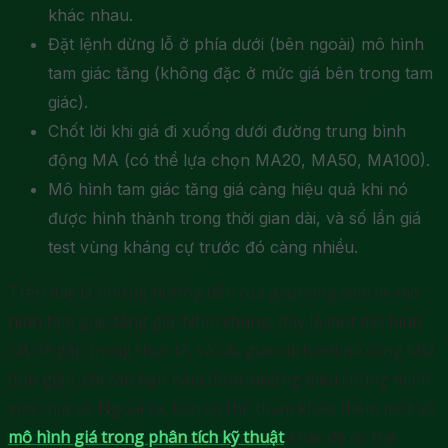
khác nhau.
Đặt lệnh dừng lỗ ở phía dưới (bên ngoài) mô hình
tam giác tăng (không đặc ở mức giá bên trong tam
giác).
Chốt lời khi giá đi xuống dưới đường trung bình
động MA (có thể lựa chọn MA20, MA50, MA100).
Mô hình tam giác tăng giá càng hiệu quả khi nó
được hình thành trong thời gian dài, và số lần giá
test vùng kháng cự trước đó càng nhiều.
Trên đây là những hướng dẫn của gsphong.com về mô
hình tam giác tăng giá. Nhìn chung, đây là một mô hình
rất dễ gặp trong thực tế, và các giao dịch với nó cũng khá
đơn giản, chỉ cần bạn nắm được những điều chúng mình
vừa chia sẻ. Ngoài ra, bạn có thể tham khảo thêm một số
mô hình giá trong phân tích kỹ thuật
khác để có thể