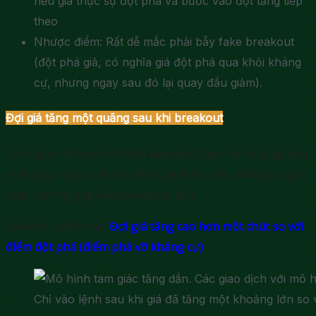
nếu giá thực sự đột phá và bước vào đợt tăng tiếp
theo
Nhược điểm: Rất dễ mắc phải bẫy fake breakout
(đột phá giả, có nghĩa giá đột phá qua khỏi kháng
cự, nhưng ngay sau đó lại quay đầu giảm).
Đợi giá tăng một quãng sau khi breakout
Cách giao dịch với mô hình tam giác tăng này sẽ giúp bạn
khắc phục được nhược điểm của bước trên, không lo gặp
phải trường hợp fake breakout nữa.
Nó khác biệt ở chỗ:
Đợi giá tăng cao hơn một chút so với
điểm đột phá (điểm phá vỡ kháng cự)
.
Chỉ vào lệnh sau khi giá đã tăng một khoảng lớn so 