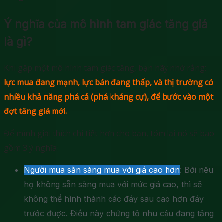
Ý nghĩa của mô hình tam giác tăng giá
là gì?
Khi gặp một mô hình tam giác tăng, bạn hãy nhớ rằng:
lực mua đang mạnh, lực bán đang thấp, và thị trường có
nhiều khả năng phá cả (phá kháng cự), để bước vào một
đợt tăng giá mới.
Để mình giải thích chi tiết hơn cho bạn, tóm lại nó sẽ bao
gồm 3 ý nghĩa:
Người mua sẵn sàng mua với giá cao hơn
: Bởi nếu
họ không sẵn sàng mua với mức giá cao, thì sẽ
không thể hình thành các đáy sau cao hơn đáy
trước được. Điều này chứng tỏ nhu cầu đang tăng