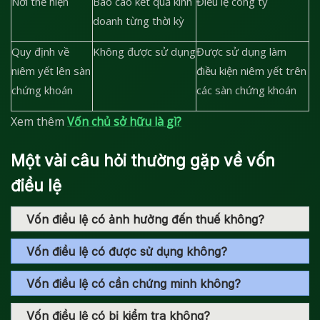
Nơi thể hiện
Báo cáo kết quả kinh
Điều lệ công ty
doanh từng thời kỳ
Quy định về
Không được sử dụng
Được sử dụng làm
niêm yết lên sàn
điều kiện niêm yết trên
chứng khoán
các sàn chứng khoán
Xem thêm
Vốn chủ sở hữu là gì?
Một vài câu hỏi thường gặp về vốn
điều lệ
Vốn điều lệ có ảnh hưởng đến thuế không?
Vốn điều lệ có được sử dụng không?
Vốn điều lệ có cần chứng minh không?
Vốn điều lệ có bị kiểm tra không?