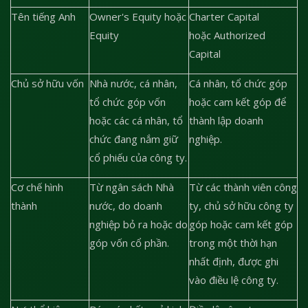
Tên tiếng Anh
Owner's Equity hoặc
Charter Capital
Equity
hoặc Authorized
Capital
Chủ sở hữu vốn
Nhà nước, cá nhân,
Cá nhân, tổ chức góp
tổ chức góp vốn
hoặc cam kết góp để
hoặc các cá nhân, tổ
thành lập doanh
chức đang nắm giữ
nghiệp.
cổ phiếu của công ty.
Cơ chế hình
Từ ngân sách Nhà
Từ các thành viên công
thành
nước, do doanh
ty, chủ sở hữu công ty
nghiệp bỏ ra hoặc do
góp hoặc cam kết góp
góp vốn cổ phần.
trong một thời hạn
nhất định, được ghi
vào điều lệ công ty.