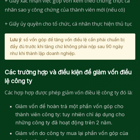
+ Giấy xác nhận việc góp vốn kèm theo chứng thực cá
nhân sao y công chứng của thành viên mới (nếu có)
+ Giấy ủy quyền cho tổ chức, cá nhân thực hiện thủ tục
Lưu
ý
: số vốn góp để tăng vốn điều lệ cần phải chuẩn bị
đầy đủ trước khi tăng chứ không phải nộp sau 90 ngày
như khi thành lập doanh nghiệp.
Các trường hợp và điều kiện để giảm vốn điều
lệ công ty
Các hợp hợp được phép giảm vốn điều lệ công ty đó là:
Giảm vốn để hoàn trả một phần vốn góp cho
thành viên công ty: tuy nhiên chỉ áp dụng cho
những công ty đã hoạt động trên 2 năm.
Giảm vốn do công ty mua lại phần vốn góp của