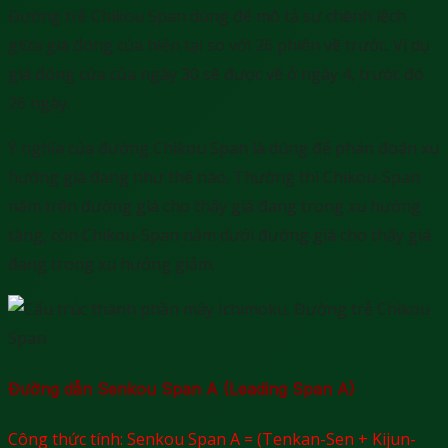
Đường trễ Chikou Span dùng để mô tả sự chênh lệch
giữa giá đóng của hiện tại so với 26 phiên về trước. Ví dụ
giá đóng cửa của ngày 30 sẽ được vẽ ở ngày 4, trước đó
26 ngày.
Ý nghĩa của đường Chikou Span là dùng để phán đoán xu
hướng giá đang như thế nào. Thường thì Chikou-Span
nằm trên đường giá cho thấy giá đang trong xu hướng
tăng, còn Chikou-Span nằm dưới đường giá cho thấy giá
đang trong xu hướng giảm.
Đường dẫn Senkou Span A (Leading Span A)
Công thức tính: Senkou Span A = (Tenkan-Sen + Kijun-