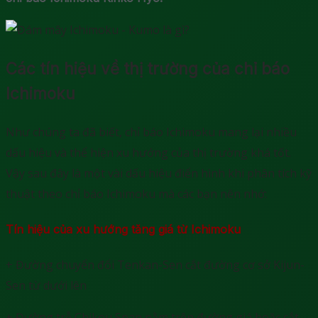
Các tín hiệu về thị trường của chỉ báo
Ichimoku
Như chúng ta đã biết, chỉ báo Ichimoku mang lại nhiều
dấu hiệu và thể hiện xu hướng của thị trường khá tốt.
Vậy sau đây là một vài dấu hiệu điển hình khi phân tích kỹ
thuật theo chỉ báo Ichimoku mà các bạn nên nhớ:
Tín hiệu của xu hướng tăng giá từ Ichimoku
+ Đường chuyển đổi Tenkan-Sen cắt đường cơ sở Kijun-
Sen từ dưới lên
+ Đường trễ Chikou Span nằm trên đường giá hoặc cắt