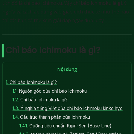
tích đó là chỉ báo Ichimoku. Vậy
chỉ báo Ichimoku là gì
, ý
nghĩa và cách áp dụng vào giao dịch thực tế như thế nào
thì các bạn có thể xem giải đáp ngay dưới đây.
Chỉ báo Ichimoku là gì?
Nội dung
1.
Chỉ báo Ichimoku là gì?
1.1.
Nguồn gốc của chỉ báo Ichimoku
1.2.
Chỉ báo Ichimoku là gì?
1.3.
Ý nghĩa tiếng Việt của chỉ báo Ichimoku kinko hyo
1.4.
Cấu trúc thành phần của Ichimoku
1.4.1.
Đường tiêu chuẩn Kijun-Sen (Base Line)