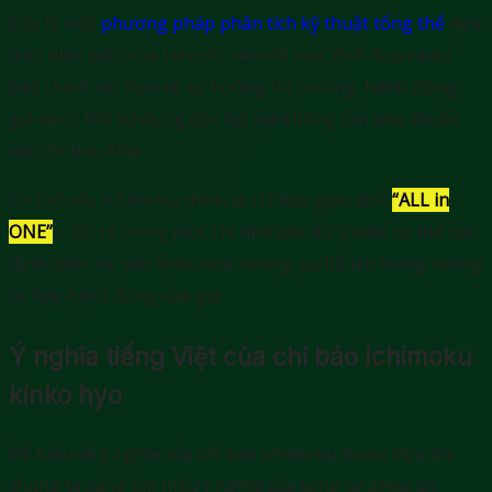
Đây là một
phương pháp phân tích kỹ thuật tổng thể
dựa
trên diễn biến của biểu đồ nến với mục đích đưa ra dự
báo chính xác hơn về xu hướng thị trường, hành động
giá và có thể sử dụng độc lập mà không cần phụ thuộc
vào chỉ báo khác.
Có thể nói, Ichimoku chính là chỉ báo giao dịch
“ALL in
ONE”
– tất cả trong một khi nhờ vào đó trader có thể xác
định điểm ra, vào lệnh, mức kháng cự/hỗ trợ trong tương
lai hay hành động của giá.
Ý nghĩa tiếng Việt của chỉ báo Ichimoku
kinko hyo
Để hiểu về ý nghĩa của chỉ báo Ichimoku Kinko Hyo thì
chúng ta cùng tìm hiểu ý nghĩa của từng từ ghép lại: