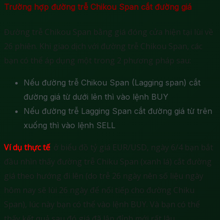
Trường hợp đường trễ Chikou Span cắt đường giá
Đường trễ Chikou Span bằng giá đóng cửa hiện tại lùi về
26 phiên. Khi giao dịch với đường trễ Chikou Span, các
bạn có thể áp dụng một trong 2 phương pháp sau:
Nếu đường trễ Chikou Span (Lagging span) cắt
đường giá từ dưới lên thì vào lệnh BUY
Nếu đường trễ Lagging Span cắt đường giá từ trên
xuống thì vào lệnh SELL
Ví dụ thực tế
: ở biểu đồ tỷ giá EUR/USD, ngày 6/4 bạn bắt
đầu nhìn thấy đường trễ Chiku Span (xanh lá) cắt đường
giá theo hướng đi lên (do trễ 26 ngày nên số liệu ngày
hôm nay sẽ lùi 26 ngày để nối tiếp cho đường Chiku
Span), lúc này bạn có thể vào lệnh BUY. Và bạn có thể
thấy kết quả sau đó giá đã lập đỉnh mới rất lâu.