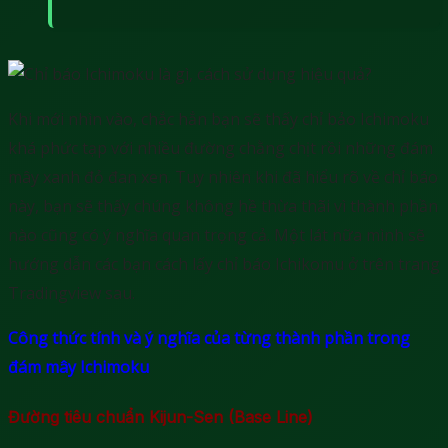
Khi mới nhìn vào, chắc hẳn bạn sẽ thấy chỉ bảo Ichimoku
khá phức tạp với nhiều đường chằng chịt rồi những đám
mây xanh đỏ đan xen. Tuy nhiên khi đã hiểu rõ về chỉ báo
này, bạn sẽ thấy chúng không hề thừa thãi vì thành phần
nào cũng có ý nghĩa quan trọng cả. Một lát nữa mình sẽ
hướng dẫn các bạn cách lấy chỉ báo Ichikomu ở trên trang
Tradingview sau.
Công thức tính và ý nghĩa của từng thành phần trong
đám mây Ichimoku
Đường tiêu chuẩn Kijun-Sen (Base Line)