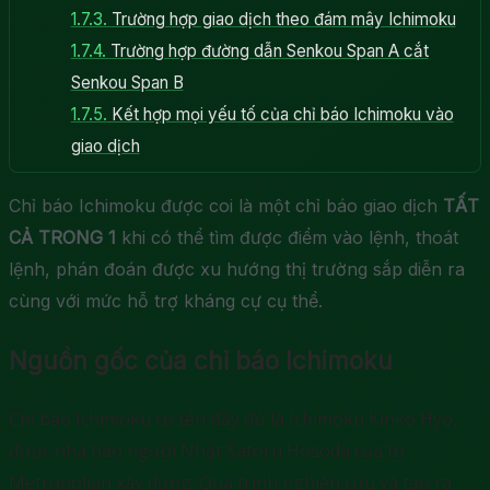
1.7.3.
Trường hợp giao dịch theo đám mây Ichimoku
1.7.4.
Trường hợp đường dẫn Senkou Span A cắt
Senkou Span B
1.7.5.
Kết hợp mọi yếu tố của chỉ báo Ichimoku vào
giao dịch
Chỉ báo Ichimoku được coi là một chỉ báo giao dịch
TẤT
CẢ TRONG 1
khi có thể tìm được điểm vào lệnh, thoát
lệnh, phán đoán được xu hướng thị trường sắp diễn ra
cùng với mức hỗ trợ kháng cự cụ thể.
Nguồn gốc của chỉ báo Ichimoku
Chỉ báo Ichimoku có tên đầy đủ là Ichimoku Kinko Hyo,
được nhà báo người Nhật Satoru Hosoda của tờ
Metropolian xây dựng. Quá trình nghiên cứu và tạo ra