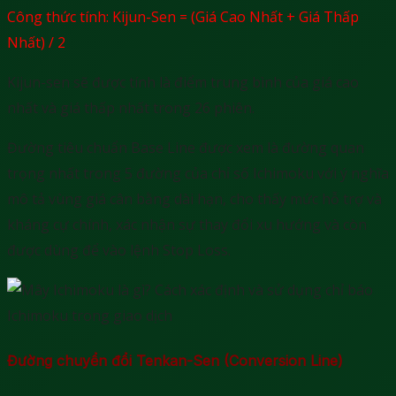
Công thức tính: Kijun-Sen = (Giá Cao Nhất + Giá Thấp
Nhất) / 2
Kijun-sen sẽ được tính là điểm trung bình của giá cao
nhất và giá thấp nhất trong 26 phiên.
Đường tiêu chuẩn Base Line được xem là đường quan
trọng nhất trong 5 đường của chỉ số Ichimoku với ý nghĩa
mô tả vùng giá cân bằng dài hạn, cho thấy mức hỗ trợ và
kháng cự chính, xác nhận sự thay đổi xu hướng và còn
được dùng để vào lệnh Stop Loss.
Đường chuyển đổi Tenkan-Sen (Conversion Line)