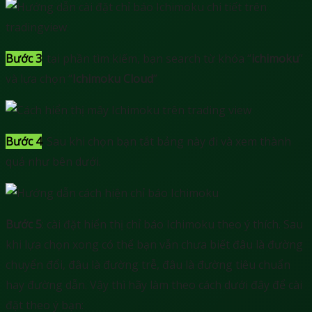
Bước 3
: tại phần tìm kiếm, bạn search từ khóa “
ichimoku
”
và lựa chọn “
Ichimoku Cloud
”
Bước 4
: Sau khi chọn bạn tắt bảng này đi và xem thành
quả như bên dưới.
Bước 5
: cài đặt hiển thị chỉ báo Ichimoku theo ý thích. Sau
khi lựa chọn xong có thể bạn vẫn chưa biết đâu là đường
chuyển đổi, đâu là đường trễ, đâu là đường tiêu chuẩn
hay đường dẫn. Vậy thì hãy làm theo cách dưới đây để cài
đặt theo ý bạn: