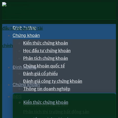
Định hướng
Chứng khoán
Kiến thức chứng khoán
Học đầu tư chứng khoán
Phân tích chứng khoán
Chứng khoán quốc tế
Định hướng
Đánh giá cổ phiếu
Đánh giá công ty chứng khoán
Chứng khoán
Thông tin doanh nghiệp
BĐS
Kiến thức chứng khoán
Kiến thức bất động sản
Phân tích thị trường bất động sản