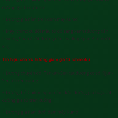
đường giá từ dưới lên
+ Đường giá nằm trên đám mây Kumo
+ Mây Ichimoku đổi màu từ đỏ sang xanh (đường dẫn
Leading Span A cắt đường dẫn Leading Span B từ dưới
lên).
Tín hiệu của xu hướng giảm giá từ Ichimoku
+ Đường chuyển đổi Tenkan-Sen cắt đường cơ sở Kijun-
Sen từ trên xuống
+ Đường trễ Chikou Span nằm dưới đường giá hoặc cắt
đường giá từ trên xuống
+ Đường giá nằm dưới đám mây Kumo