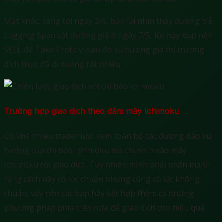
Mặt khác, sang tới ngày 3/6, bạn lại nhìn thấy đường trễ
Lagging Span cắt đường giá ở ngày 7/5, lúc này bạn nên
SELL để Take Profit vì sau đó xu hướng giá thị trường
đích thực đã đi xuống rất nhiều.
Trường hợp giao dịch theo đám mây Ichimoku
Có khá nhiều trader lười xem toàn bộ các đường báo xu
hướng của chỉ báo Ichimoku mà chỉ nhìn vào mây
Ichimoku rồi giao dịch. Tuy nhiên mình phải nhấn mạnh
rằng cách này có lúc chuẩn nhưng cũng có lúc không
chuẩn, vậy nên các bạn hãy kết hợp thêm cả những
phương pháp phía trên nữa để giao dịch cho hiệu quả.