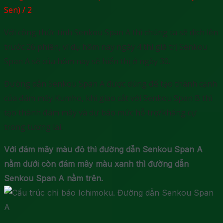
Sen) / 2
Với công thức tính Senkou Span A thì chúng ta sẽ dịch lên
trước 26 phiên, ví dụ hôm nay ngày 4 thì giá trị Senkou
Span A sẽ của hôm nay sẽ hiển thị ở ngày 30.
Đường dẫn Senkou Span A được dùng để tạo thành cạnh
của đám mây Kumho, khi giao cắt với Senkou Span B thì
tạo thành đám mây và dự báo mức hỗ trợ/kháng cự
trong tương lai.
Với đám mây màu đỏ thì đường dẫn Senkou Span A
nằm dưới còn đám mây màu xanh thì đường dẫn
Senkou Span A nằm trên.