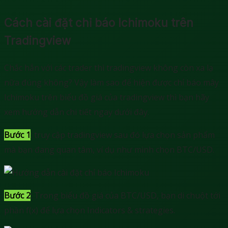
Cách cài đặt chỉ báo Ichimoku trên
Tradingview
Chắc hẳn với các trader thì tradingview không còn xa lạ
nữa đúng không? Vậy làm sao để hiện được chỉ báo mây
Ichimoku trên biểu đồ giá của tradingview thì bạn hãy
xem hướng dẫn chi tiết ngay dưới đây.
Bước 1
: truy cập tradingview sau đó lựa chọn sản phẩm
mà bạn đang quan tâm, ví dụ như mình chọn BTC/USD.
Bước 2
: Trong biểu đồ giá của BTC/USD, bạn di chuột tới
phần f(x) để lựa chọn Indicators & strategies.