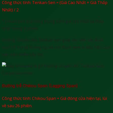
Công thức tính: Tenkan-Sen = (Giá Cao Nhất + Giá Thấp
Nhất) / 2
Tenkan-sen là đường trung bình giá cao nhất và thấp
nhất trong 9 phiên.
Đường chuyển đổi Tenkan-sen giúp cho việc xác định
mức hỗ trợ và kháng cự, và còn được xem là dấu hiệu của
việc đảo chiều sắp tới.
Đường trễ Chikou Span (Lagging Span)
Công thức tính: Chikou Span = Giá đóng cửa hiện tại, lùi
về sau 26 phiên.