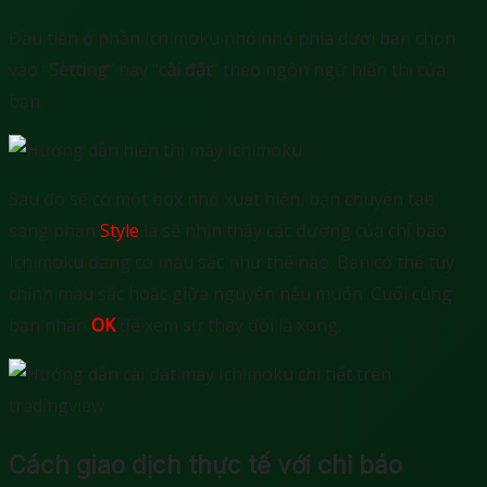
Đầu tiên ở phần Ichimoku nhỏ nhỏ phía dưới bạn chọn
vào “
Setting
” hay “
cài đặt
” theo ngôn ngữ hiển thị của
bạn.
Sau đó sẽ có một box nhỏ xuất hiện, bạn chuyển tab
sang phần
Style
là sẽ nhìn thấy các đường của chỉ báo
Ichimoku đang có màu sắc như thế nào. Bạn có thể tùy
chỉnh màu sắc hoặc giữa nguyên nếu muốn. Cuối cùng
bạn nhấn
OK
để xem sự thay đổi là xong.
Cách giao dịch thực tế với chỉ báo