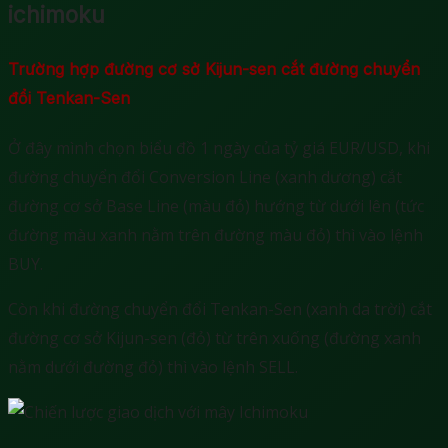
ichimoku
Trường hợp đường cơ sở Kijun-sen cắt đường chuyển
đổi Tenkan-Sen
Ở đây mình chọn biểu đồ 1 ngày của tỷ giá EUR/USD, khi
đường chuyển đổi Conversion Line (xanh dương) cắt
đường cơ sở Base Line (màu đỏ) hướng từ dưới lên (tức
đường màu xanh nằm trên đường màu đỏ) thì vào lệnh
BUY.
Còn khi đường chuyển đổi Tenkan-Sen (xanh da trời) cắt
đường cơ sở Kijun-sen (đỏ) từ trên xuống (đường xanh
nằm dưới đường đỏ) thì vào lệnh SELL.