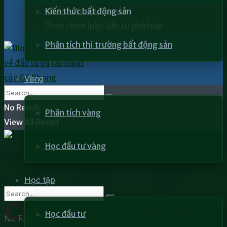
Chiến lược đầu tư mẫu
Kiến thức bất động sản
Chọn chiến lược đầu tư phù hợp
Phân tích thị trường bất động sản
Vàng
No Result
Phân tích vàng
View All Result
Học đầu tư vàng
Học tập
Chỉ báo Ichimoku
Học đầu tư
No Result