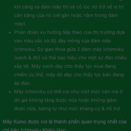
khi càng xa đám mây thì sẽ có lúc nó trở về vị trí
cân bằng của nó (về gần hoặc nằm trong đám
mây).
Phán đoán xu hướng tiếp theo của thị trường dựa
vào màu sắc và độ dày mỏng của đám mây
Ichimoku. Sự giao thoa giữa 2 đám mây Ichimoku
(xanh & đỏ) có thể báo hiệu cho một sự đảo chiều
sắp tới. Mây xanh dày cho thấy lực mua đang
chiếm ưu thế, mây đỏ dày cho thấy lực bán đang
áp đảo.
Mây Ichimoku có thể coi như một mức cản mà ở
đó giá không tăng được nữa hoặc không giảm
được nữa, tương tự như mức kháng cự & hỗ trợ.
Mây Kumo được coi là thành phần quan trọng nhất của
chỉ báo Ichimoku Kinko Hyo.