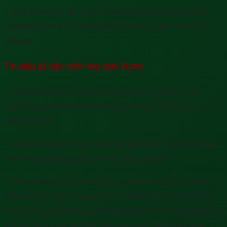
+ Mây Ichimoku đổi màu từ xanh sang đỏ (đường dẫn
Leading Span A cắt đường dẫn Leading Span B từ trên
xuống).
Tín hiệu từ việc nhìn vào mây Kumo
+ Nếu giá đang trong xu hướng tăng, nếu đám mây
Kumo cũng màu xanh thì càng thúc đẩy sự tiếp tục của
diễn biến đó.
+ Nếu giá đang trong xu hướng giảm mà xuất hiện mây
Kumo màu đỏ thì giá có thể sẽ tiếp tục giảm
+ Nếu giá đang xu hướng tăng với đám mây màu xanh
mà xuất hiện đám mây đỏ thì cho thấy thị trường rất có
khả năng sẽ quay đầu giảm giá. Ngược lại cũng tương tự
với giá đang ở xu hướng giảm mà xuất hiện đám mây