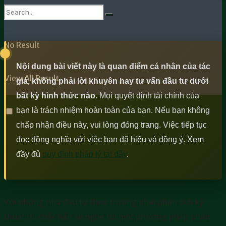
No Result
Nội dung bài viết này là quan điểm cá nhân của tác
View All Result
giả, không phải lời khuyên hay tư vấn đầu tư dưới
bất kỳ hình thức nào.
Mọi quyết định tài chính của
bạn là trách nhiệm hoàn toàn của bạn. Nếu bạn không
chấp nhận điều này, vui lòng đóng trang. Việc tiếp tục
đọc đồng nghĩa với việc bạn đã hiểu và đồng ý. Xem
đầy đủ
quy định pháp lý tại đây
.
Với những nhà đầu tư theo trường phái phân tích kỹ
thuật thì chắc hẳn sẽ nghe tới một phương pháp phân