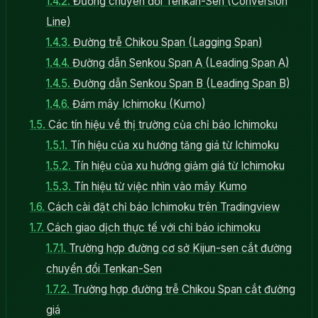
1.4.2.
Đường chuyển đổi Tenkan-Sen (Conversion
Line)
1.4.3.
Đường trễ Chikou Span (Lagging Span)
1.4.4.
Đường dẫn Senkou Span A (Leading Span A)
1.4.5.
Đường dẫn Senkou Span B (Leading Span B)
1.4.6.
Đám mây Ichimoku (Kumo)
1.5.
Các tín hiệu về thị trường của chỉ báo Ichimoku
1.5.1.
Tín hiệu của xu hướng tăng giá từ Ichimoku
1.5.2.
Tín hiệu của xu hướng giảm giá từ Ichimoku
1.5.3.
Tín hiệu từ việc nhìn vào mây Kumo
1.6.
Cách cài đặt chỉ báo Ichimoku trên Tradingview
1.7.
Cách giao dịch thực tế với chỉ báo ichimoku
1.7.1.
Trường hợp đường cơ sở Kijun-sen cắt đường
chuyển đổi Tenkan-Sen
1.7.2.
Trường hợp đường trễ Chikou Span cắt đường
giá