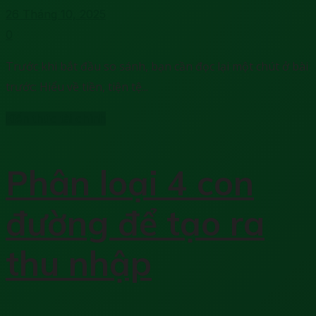
26 Tháng 10, 2025
0
Trước khi bắt đầu so sánh, bạn cần đọc lại một chút ở bài
trước: Hiểu về tiền, tiện tệ...
Kiến thức tài chính
Phân loại 4 con
đường để tạo ra
thu nhập