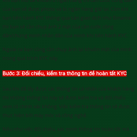
của bạn sẽ được photo và bị ngân hàng giữ lại. Còn khi
bạn tiến hành KYC thông qua sàn giao dịch như Binance
thì bạn sẽ cần chụp ảnh 2 mặt của căn cước công
dân/chứng minh nhân dân của mình khi tiến hành KYC.
Ngoài ra bạn cũng cần chụp ảnh lại khuôn mặt của mình
trong quá trình KYC này.
Bước 3: Đối chiếu, kiểm tra thông tin để hoàn tất KYC
Sau khi đã lấy được các thông tin cá nhân của khách hàng
thì những thông tin này sẽ được kiểm tra và đối chiếu
xem có chính xác không. Việc kiểm tra thông tin sẽ được
thực hiện bởi máy móc và công nghệ.
Nếu như việc đối chiếu, xác minh thông tin hoàn tất mà