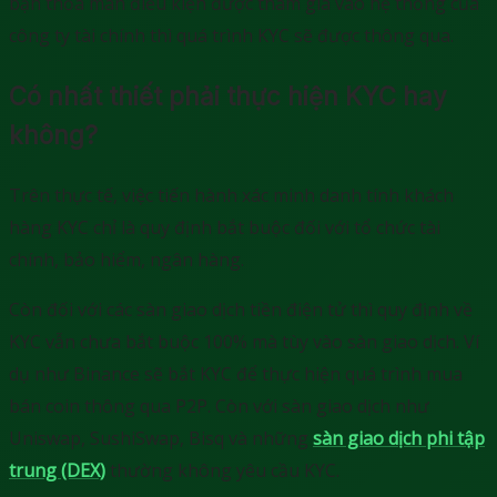
bạn thỏa mãn điều kiện được tham gia vào hệ thống của
công ty tài chính thì quá trình KYC sẽ được thông qua.
Có nhất thiết phải thực hiện KYC hay
không?
Trên thực tế, việc tiến hành xác minh danh tính khách
hàng KYC chỉ là quy định bắt buộc đối với tổ chức tài
chính, bảo hiểm, ngân hàng.
Còn đối với các sàn giao dịch tiền điện tử thì quy định về
KYC vẫn chưa bắt buộc 100% mà tùy vào sàn giao dịch. Ví
dụ như Binance sẽ bắt KYC để thực hiện quá trình mua
bán coin thông qua P2P. Còn với sàn giao dịch như
Uniswap, SushiSwap, Bisq và những
sàn giao dịch phi tập
trung (DEX)
thường không yêu cầu KYC.