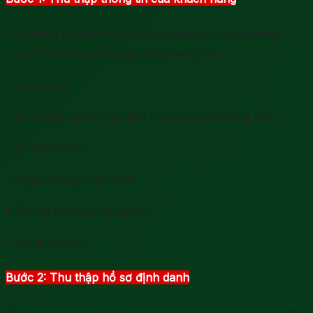
Các thông tin thường được sàn giao dịch, ngân hàng
hoặc tổ chức tài chính thu thập bao gồm:
+ Họ và tên
+ Số chứng minh nhân dân hoặc căn cước công dân
+ Số điện thoại
+ Ngày, tháng, năm sinh
+ Địa chỉ thường trú, tạm trú
+ Mã bưu điện…
Bước 2: Thu thập hồ sơ định danh
Khi bạn mở tài khoản ở ngân hàng thì căn cước công dân