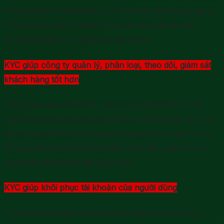
những doanh nghiệp này sẽ có thể dẫn dầu trong ngành,
chứng minh trách nhiệm trong việc hoạt động kinh
doanh và giảm rủi ro pháp lý liên quan.
KYC giúp công ty quản lý, phân loại, theo dõi, giám sát
khách hàng tốt hơn
Thông qua quá trình KYC, các công ty tài chính có thể
phân loại khách hàng của mình theo những tiêu chí nhất
định. Đồng thời với những đối tượng bị tình nghi thì các
công ty này còn có thể tiến hành theo dõi, giám sát và
thực hiện các biện pháp ngăn chặn.
KYC giúp khôi phục tài khoản của người dùng
Trong trường hợp người dùng bị quên tài khoản của