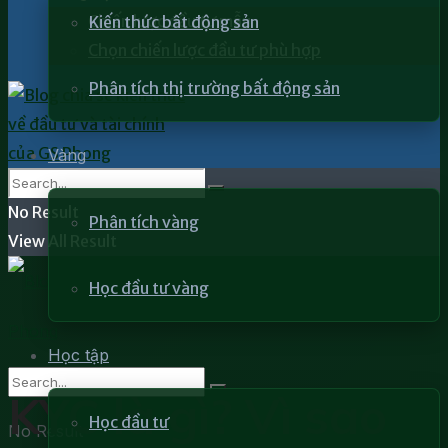
Chiến lược đầu tư mẫu
Kiến thức bất động sản
Chọn chiến lược đầu tư phù hợp
Phân tích thị trường bất động sản
Vàng
No Result
Phân tích vàng
View All Result
Học đầu tư vàng
Học tập
KYC là gì? Vì sao
Học đầu tư
No Result