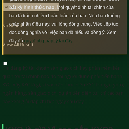
bất kỳ hình thức nào.
Mọi quyết định tài chính của
bạn là trách nhiệm hoàn toàn của bạn. Nếu bạn không
chấp nhận điều này, vui lòng đóng trang. Việc tiếp tục
No Result
đọc đồng nghĩa với việc bạn đã hiểu và đồng ý. Xem
đầy đủ
quy định pháp lý tại đây
.
View All Result
Khi đăng ký tài khoản sàn giao dịch hay phần mềm liên
quan tới tài chính nào đó thì người dùng phải tiến hành
KYC. Vậy KYC là gì, vì sao cần thực hiện KYC trong crypto,
ngân hàng, sàn giao dịch, dự án tiền điện tử…thì các bạn
hãy xem giải đáp chi tiết ngay sau đây.