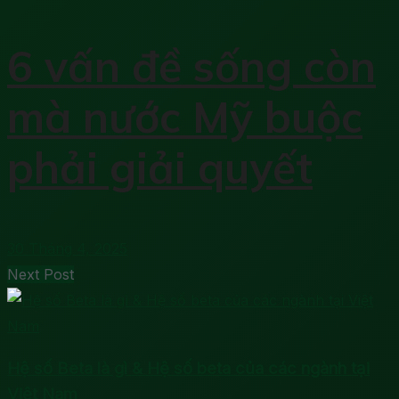
6 vấn đề sống còn
mà nước Mỹ buộc
phải giải quyết
30 Tháng 4, 2025
Next Post
Hệ số Beta là gì & Hệ số beta của các ngành tại
Việt Nam