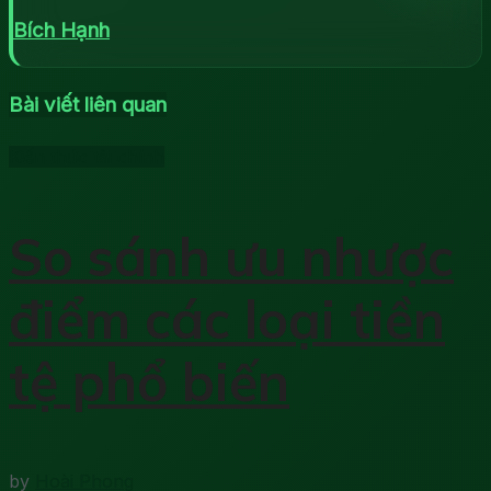
Bích Hạnh
Bài viết liên quan
Kiến thức tài chính
So sánh ưu nhược
điểm các loại tiền
tệ phổ biến
by
Hoài Phong