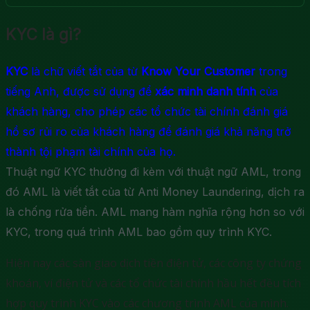
KYC là gì?
KYC
là chữ viết tắt của từ
Know Your Customer
trong
tiếng Anh, được sử dụng để
xác minh danh tính
của
khách hàng, cho phép các tổ chức tài chính đánh giá
hồ sơ rủi ro của khách hàng để đánh giá khả năng trở
thành tội phạm tài chính của họ.
Thuật ngữ KYC thường đi kèm với thuật ngữ AML, trong
đó AML là viết tắt của từ Anti Money Laundering, dịch ra
là chống rửa tiền. AML mang hàm nghĩa rộng hơn so với
KYC, trong quá trình AML bao gồm quy trình KYC.
Hiện nay các sàn giao dịch tiền điện tử, các công ty chứng
khoán, ví điện tử và các tổ chức tài chính hầu hết đều tích
hợp quy trình KYC vào các chương trình AML của mình.