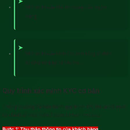
Mở tài khoản thẻ tín dụng của ngân
hàng
Mở tài khoản trên các nền tảng ví điện
tử như Airpay, ví Momo…
Quy trình xác minh KYC cơ bản
Thông thường để tiến hành quy trình KYC thì các tổ chức
tài chính sẽ thực hiện 3 bước cơ bản như sau:
Bước 1: Thu thập thông tin của khách hàng