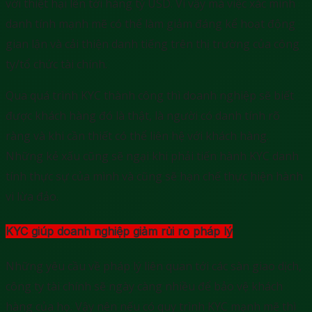
với thiệt hại lên tới hàng tỷ USD. Vì vậy mà việc xác minh
danh tính mạnh mẽ có thể làm giảm đáng kể hoạt động
gian lận và cải thiện danh tiếng trên thị trường của công
ty/tổ chức tài chính.
Qua quá trình KYC thành công thì doanh nghiệp sẽ biết
được khách hàng đó là thật, là người có danh tính rõ
ràng và khi cần thiết có thể liên hệ với khách hàng.
Những kẻ xấu cũng sẽ ngại khi phải tiến hành KYC danh
tính thực sự của mình và cũng sẽ hạn chế thực hiện hành
vi lừa đảo.
KYC giúp doanh nghiệp giảm rủi ro pháp lý
Những yêu cầu về pháp lý liên quan tới các sàn giao dịch,
công ty tài chính sẽ ngày càng nhiều để bảo vệ khách
hàng của họ. Vậy nên nếu có quy trình KYC mạnh mẽ thì