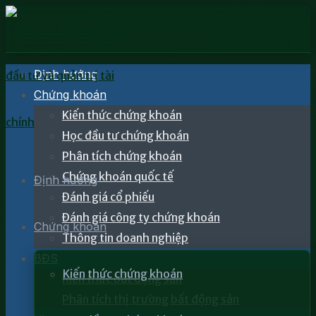
Định hướng
Chứng khoán
Kiến thức chứng khoán
Học đầu tư chứng khoán
Phân tích chứng khoán
Chứng khoán quốc tế
Định hướng
Đánh giá cổ phiếu
Đánh giá công ty chứng khoán
Chứng khoán
Thông tin doanh nghiệp
BĐS
Kiến thức chứng khoán
Kiến thức bất động sản
Phân tích thị trường bất động sản