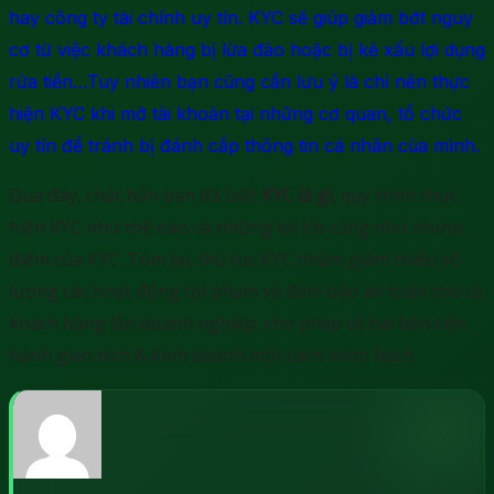
hay công ty tài chính uy tín. KYC sẽ giúp giảm bớt nguy
cơ từ việc khách hàng bị lừa đảo hoặc bị kẻ xấu lợi dụng
rửa tiền…Tuy nhiên bạn cũng cần lưu ý là chỉ nên thực
hiện KYC khi mở tài khoản tại những cơ quan, tổ chức
uy tín để tránh bị đánh cắp thông tin cá nhân của mình.
Qua đây, chắc hẳn bạn đã biết
KYC là gì
, quy trình thực
hiện KYC như thế nào và những lợi ích cũng như nhược
điểm của KYC. Tóm lại, thủ tục KYC nhằm giảm thiểu số
lượng các hoạt động tội phạm và đảm bảo an toàn cho cả
khách hàng lẫn doanh nghiệp, cho phép cả hai bên tiến
hành giao dịch & kinh doanh một cách minh bạch.