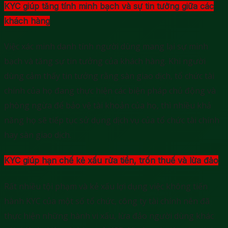
KYC giúp tăng tính minh bạch và sự tin tưởng giữa các
khách hàng
Việc xác minh danh tính người dùng mang lại sự minh
bạch và tăng sự tin tưởng của khách hàng. Khi người
dùng cảm thấy tin tưởng rằng sàn giao dịch, tổ chức tài
chính của họ đang thực hiện các biện pháp chủ động và
phòng ngừa để bảo vệ tài khoản của họ, thì nhiều khả
năng họ sẽ tiếp tục sử dụng dịch vụ của tổ chức tài chính
hay sàn giao dịch.
KYC giúp hạn chế kẻ xấu rửa tiền, trốn thuế và lừa đảo
Rất nhiều tội phạm và kẻ xấu lợi dụng việc không tiến
hành KYC của một số tổ chức, công ty tài chính nên đã
thực hiện những hành vi xấu, lừa đảo người dùng khác