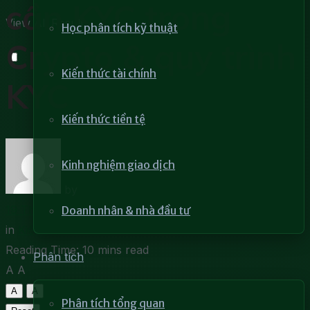
cần KYC trong
View All Result
Học phân tích kỹ thuật
Crypto & quy trình
Kiến thức tài chính
KYC
Kiến thức tiền tệ
Kinh nghiệm giao dịch
by
Bích Hạnh
19 Tháng 8, 2022
Doanh nhân & nhà đầu tư
in
Kiến thức tài chính
Reading Time: 10 mins read
Phân tích
A
A
A
A
Phân tích tổng quan