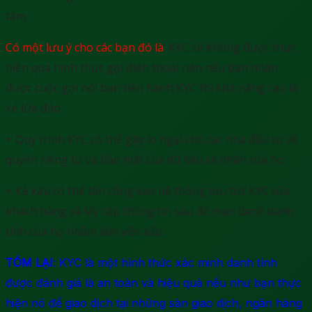
tăm.
Có một lưu ý cho các bạn đó là
: KYC sẽ không được thực
hiện qua hình thức gọi điện thoại nên nếu bạn nhận
được cuộc gọi nói bạn tiến hành KYC thì khả năng cao là
kẻ lừa đảo.
+ Quy trình KYC có thể gây lo ngại cho các nhà đầu tư về
quyền riêng tư và bảo mật của dữ liệu cá nhân của họ.
+ Kẻ xấu có thể tấn công vào hệ thống lưu trữ KYC của
khách hàng và lấy cắp thông tin sau đó mạo danh danh
tính của họ nhằm làm việc xấu.
TÓM LẠI
: KYC là một hình thức xác minh danh tính
được đánh giá là an toàn và hiệu quả nếu như bạn thực
hiện nó để giao dịch tại những sàn giao dịch, ngân hàng